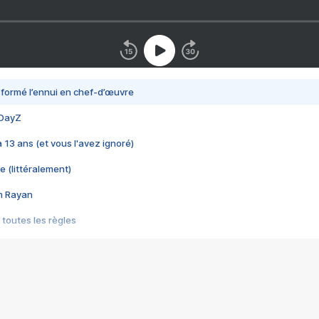
nsformé l’ennui en chef-d’œuvre
 DayZ
 a 13 ans (et vous l'avez ignoré)
e (littéralement)
im Rayan
 toutes les règles
s les jeux vidéo
us choquant de Rockstar ? - Le scandale BULLY
e plus moche de Steam