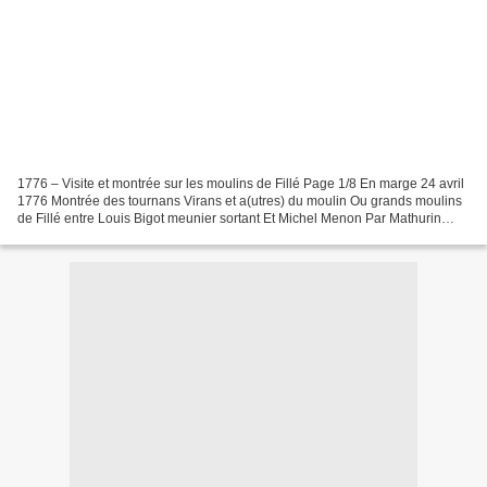
1776 – Visite et montrée sur les moulins de Fillé Page 1/8 En marge 24 avril
1776 Montrée des tournans Virans et a(utres) du moulin Ou grands moulins
de Fillé entre Louis Bigot meunier sortant Et Michel Menon Par Mathurin
Houdayer et Pierre Rousseau Experts Aujourd’huy...