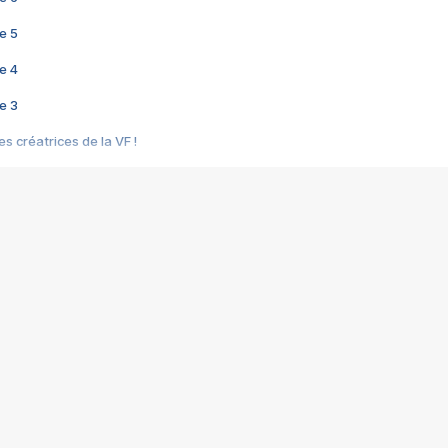
e 5
e 4
e 3
s créatrices de la VF !
e 2
e 1
e Mektoub My Love arrive enfin ! Rencontre avec Shaïn Boumedine et Sal
i : après Toni en famille
elle réalise le bouleversant Dites lui que je l'aime
ais ! Rencontre autour de Vie privée de Rebecca Zlotowski
 de Marguerite, Grave... Rencontre avec Ella Rumpf
 Les Rêveurs, un film intime sur la santé mentale